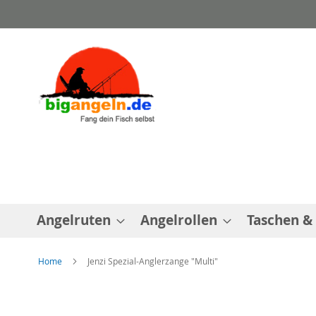
Direkt
zum
Inhalt
Angelruten
Angelrollen
Taschen &
Home
Jenzi Spezial-Anglerzange "Multi"
Zum
Ende