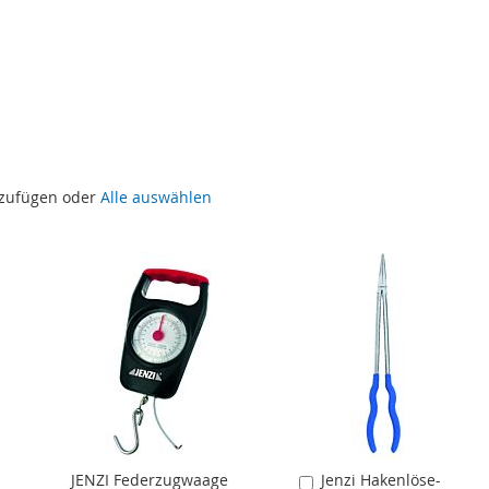
uzufügen oder
Alle auswählen
JENZI Federzugwaage
Jenzi Hakenlöse-
In