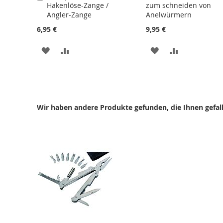
Hakenlöse-Zange /
zum schneiden von
den
Angler-Zange
Anelwürmern
Warenkorb
6,95 €
9,95 €
ZUR
ZUR
ZUR
ZUR
WUNSCHLISTE
VERGLEICHSLISTE
WUNSCHLISTE
VERGLEICHS
HINZUFÜGEN
HINZUFÜGEN
HINZUFÜGEN
HINZUFÜGE
Wir haben andere Produkte gefunden, die Ihnen gefal