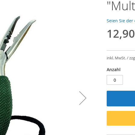
"Mult
Seien Sie der
12,90
inkl. MwSt. / zzg
Anzahl