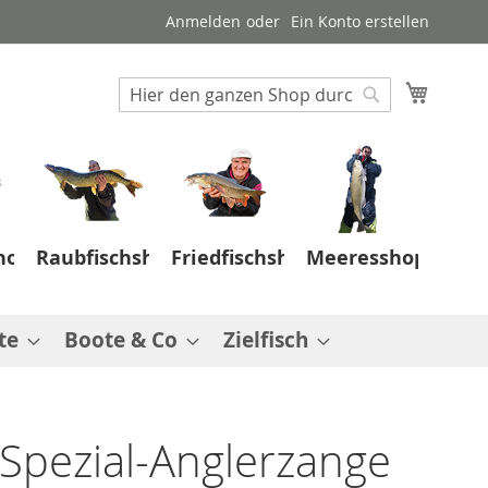
Anmelden
Ein Konto erstellen
Suche
Mein W
Suche
hop
Raubfischshop
Friedfischshop
Meeresshop
te
Boote & Co
Zielfisch
 Spezial-Anglerzange