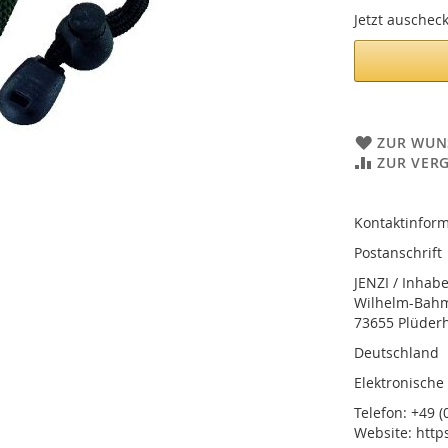
Jetzt auschec
ZUR WUN
ZUR VER
Kontaktinform
Postanschrift
JENZI / Inhab
Wilhelm-Bahmü
73655 Plüder
Deutschland
Elektronische
Telefon: +49 (0
Website: http