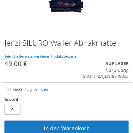
Jenzi SILURO Waller Abhakmatte
Zum
Anfang
der
Seien Sie der erste, der dieses Produkt bewertet
Bildergalerie
49,00 €
AUF LAGER
springen
Nur
5
übrig
SKU
BAJEN-8849003
inkl. MwSt. / zzgl.
Versand
Anzahl
In den Warenkorb