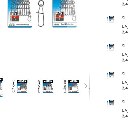
2,4
Si
BA
2,4
Si
BA
2,4
Si
BA
2,4
Si
BA
2,4