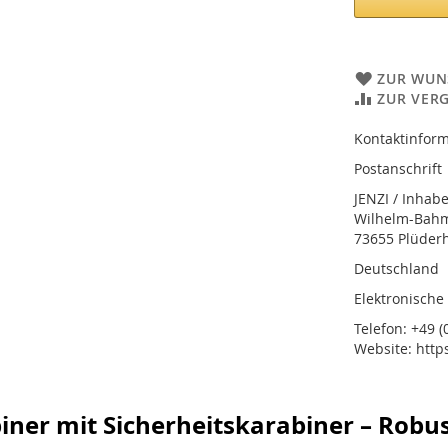
ZUR WUN
ZUR VER
Kontaktinform
Postanschrift
JENZI / Inhab
Wilhelm-Bahmü
73655 Plüder
Deutschland
Elektronische
Telefon: +49 (0
Website: http
iner mit Sicherheitskarabiner – Robu