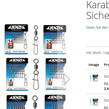
Karab
Siche
Seien Sie der
inkl. MwSt. / zzg
Image
Pr
Gruppiert
Si
Produkte
-
BA
Artikel
2,4
Si
BA