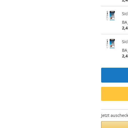
Si
BA
2,4
Si
BA
2,4
Jetzt auschec