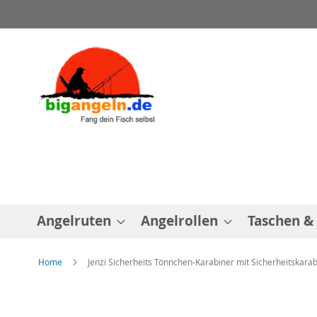
Direkt
zum
Inhalt
Angelruten
Angelrollen
Taschen &
Home
Jenzi Sicherheits Tönnchen-Karabiner mit Sicherheitskarab
Zum
Ende