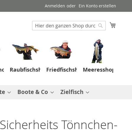
Anmelden
Ein Konto erstellen
Suche
Mein W
Suche
hop
Raubfischshop
Friedfischshop
Meeresshop
te
Boote & Co
Zielfisch
 Sicherheits Tönnchen-