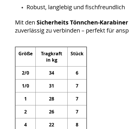
Robust, langlebig und fischfreundlich
Mit den
Sicherheits Tönnchen-Karabiner 
zuverlässig zu verbinden – perfekt für an
Größe
Tragkraft
Stück
in kg
2/0
34
6
1/0
31
7
1
28
7
2
26
7
4
22
8