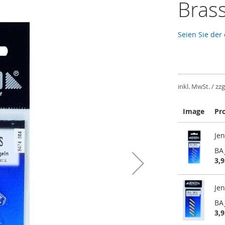
Bras
Seien Sie der
inkl. MwSt. / zzg
Image
Pr
Gruppiert
Jen
Produkte
-
BA
Artikel
3,9
Jen
BA
3,9