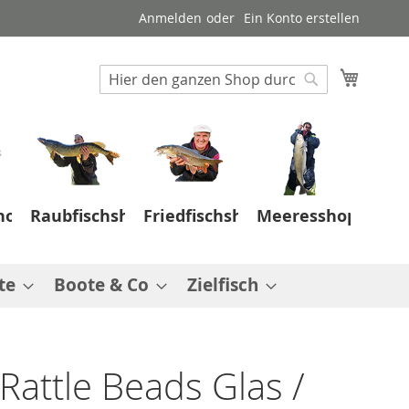
Anmelden
Ein Konto erstellen
Suche
Mein W
Suche
hop
Raubfischshop
Friedfischshop
Meeresshop
te
Boote & Co
Zielfisch
 Rattle Beads Glas /