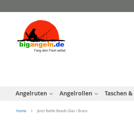
Direkt
zum
Inhalt
Angelruten
Angelrollen
Taschen &
Home
Jenzi Rattle Beads Glas / Brass
Zum
Ende