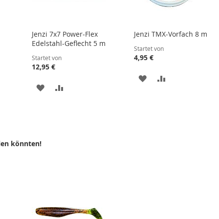
Jenzi 7x7 Power-Flex
Jenzi TMX-Vorfach 8 m
Edelstahl-Geflecht 5 m
Startet von
4,95 €
Startet von
12,95 €
ZUR
ZUR
ZUR
ZUR
WUNSCHLISTE
VERGLEICHSLI
WUNSCHLISTE
VERGLEICHSLISTE
HINZUFÜGEN
HINZUFÜGEN
LISTE
HINZUFÜGEN
HINZUFÜGEN
N
len könnten!