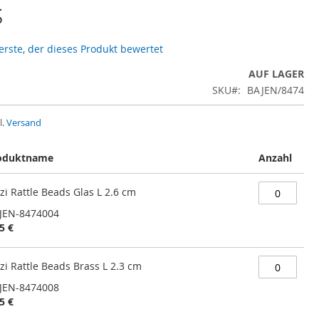
s
 erste, der dieses Produkt bewertet
AUF LAGER
SKU
BAJEN/8474
l.
Versand
oduktname
Anzahl
zi Rattle Beads Glas L 2.6 cm
JEN-8474004
5 €
zi Rattle Beads Brass L 2.3 cm
JEN-8474008
5 €