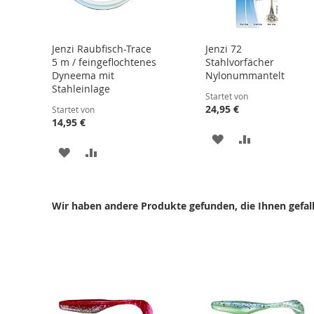
Jenzi Raubfisch-Trace
Jenzi 72
5 m / feingeflochtenes
Stahlvorfächer
Dyneema mit
Nylonummantelt
Stahleinlage
Startet von
24,95 €
Startet von
14,95 €
ZUR
ZUR
ZUR
ZUR
WUNSCHLISTE
VERGLEICHS
WUNSCHLISTE
VERGLEICHSLISTE
HINZUFÜGEN
HINZUFÜGE
HINZUFÜGEN
HINZUFÜGEN
Wir haben andere Produkte gefunden, die Ihnen gefal