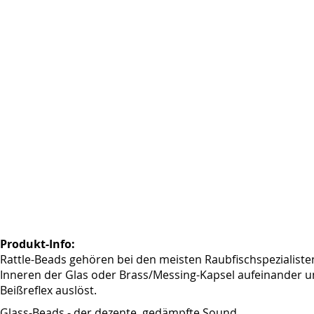
springen
Produkt-Info:
Rattle-Beads gehören bei den meisten Raubfischspezialisten
Inneren der Glas oder Brass/Messing-Kapsel aufeinander und
Beißreflex auslöst.
Glass-Beads - der dezente, gedämpfte Sound