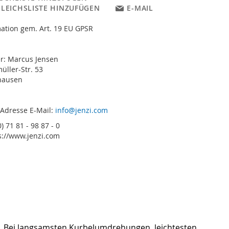
GLEICHSLISTE HINZUFÜGEN
E-MAIL
ation gem. Art. 19 EU GPSR
er: Marcus Jensen
ller-Str. 53
hausen
 Adresse E-Mail:
info@jenzi.com
) 71 81 - 98 87 - 0
s://www.jenzi.com
t. Bei langsamsten Kurbelumdrehungen, leichtesten