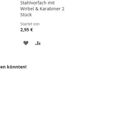
Stahlvorfach mit
Wirbel & Karabiner 2
Stück
Startet von
2,95 €
LISTE
ZUR
ZUR
N
WUNSCHLISTE
VERGLEICHSLISTE
HINZUFÜGEN
HINZUFÜGEN
len könnten!