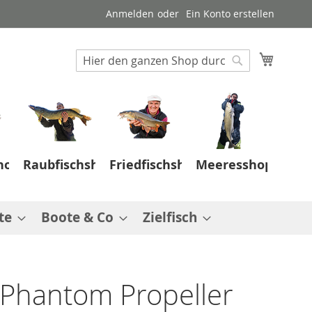
Anmelden
Ein Konto erstellen
Suche
Mein W
Suche
hop
Raubfischshop
Friedfischshop
Meeresshop
te
Boote & Co
Zielfisch
 Phantom Propeller