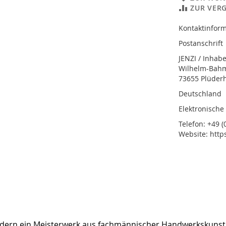
ZUR VER
Kontaktinform
Postanschrift
JENZI / Inhab
Wilhelm-Bahmü
73655 Plüder
Deutschland
Elektronische
Telefon: +49 (0
Website: http
sondern ein Meisterwerk aus fachmännischer Handwerkskuns