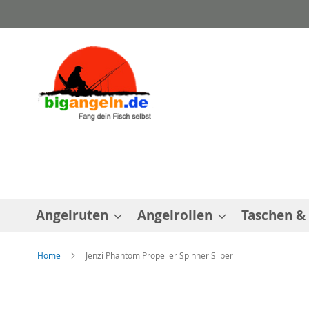
Direkt
zum
Inhalt
Angelruten
Angelrollen
Taschen &
Home
Jenzi Phantom Propeller Spinner Silber
Zum
Ende