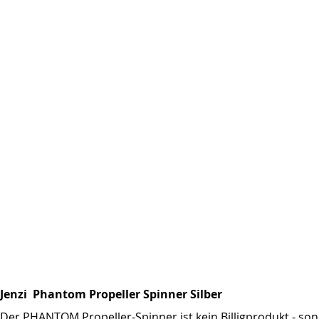
Jenzi Phantom Propeller Spinner Silber
Der PHANTOM Propeller-Spinner ist kein Billigprodukt - 