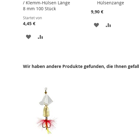
/ Klemm-Hülsen Länge
Hülsenzange
den
8 mm 100 Stück
Warenkorb
9,90 €
Startet von
4,45 €
ZUR
ZUR
WUNSCHLISTE
VERGLEICHS
ZUR
ZUR
HINZUFÜGEN
HINZUFÜGE
WUNSCHLISTE
VERGLEICHSLISTE
HINZUFÜGEN
HINZUFÜGEN
Wir haben andere Produkte gefunden, die Ihnen gefal