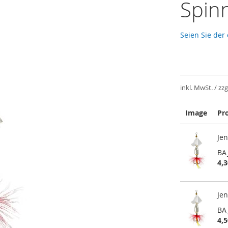
Spinn
Seien Sie der
inkl. MwSt. / zzg
Image
Pr
Gruppiert
Je
Produkte
-
BA
Artikel
4,3
Je
BA
4,5