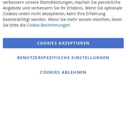
verbessern unsere Dienstleistungen, machen Sie persönliche
Angebote und verbessern Sie Ihr Erlebnis. Wenn Sie optionale
Cookies unten nicht akzeptieren, kann Ihre Erfahrung
beeinträchtigt werden. Wenn Sie mehr wissen möchten, lesen
Suchbegriffe
Sie bitte die
Cookie-Bestimmungen
Erweiterte Suche
COOKIES AKZEPTIEREN
Bestellungen und Rücksendungen
Kontaktieren Sie uns
BENUTZERSPEZIFISCHE EINSTELLUNGEN
Cookie Einstellungen
COOKIES ABLEHNEN
© 2025 bigangeln.de