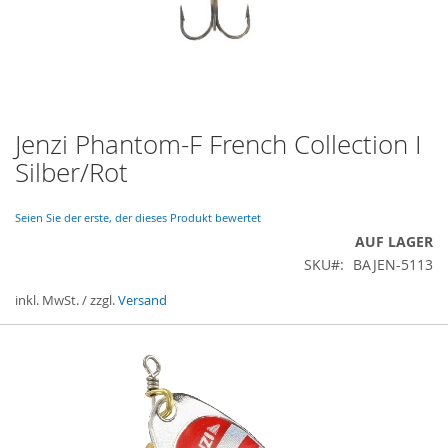
Jenzi Phantom-F French Collection I
Zum
Anfang
Silber/Rot
der
Bildergalerie
springen
Seien Sie der erste, der dieses Produkt bewertet
AUF LAGER
SKU
BAJEN-5113
inkl. MwSt. / zzgl.
Versand
Gruppiert
Produkte
-
Artikel