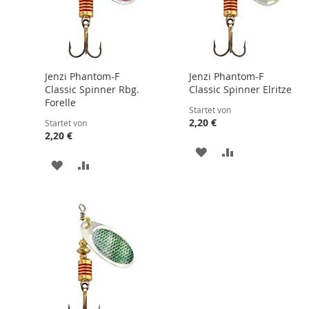
Jenzi Phantom-F
Jenzi Phantom-F
Classic Spinner Rbg.
Classic Spinner Elritze
Forelle
Startet von
2,20 €
Startet von
2,20 €
ZUR
ZUR
ZUR
ZUR
WUNSCHLISTE
VERGLEICHSLI
LISTE
WUNSCHLISTE
VERGLEICHSLISTE
HINZUFÜGEN
HINZUFÜGEN
N
HINZUFÜGEN
HINZUFÜGEN