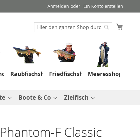
Anmelden
Ein Konto erstellen
Suche
Mein W
Suche
hop
Raubfischshop
Friedfischshop
Meeresshop
te
Boote & Co
Zielfisch
 Phantom-F Classic