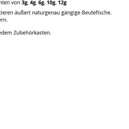
chten von
3g
,
4g
,
6g
,
10g
,
12g
itieren äußert naturgenau gängige Beutefische.
ern.
 jedem Zubehörkasten.