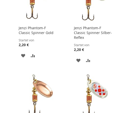
Jenzi Phantom-F
Jenzi Phantom-F
Classic Spinner Gold
Classic Spinner Silber-
Reflex
Startet von
2,20 €
Startet von
2,20 €
ZUR
ZUR
ZUR
ZUR
WUNSCHLISTE
VERGLEICHSLISTE
WUNSCHLISTE
VERGLEICHS
HINZUFÜGEN
HINZUFÜGEN
HINZUFÜGEN
HINZUFÜGE