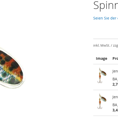
Spinn
Seien Sie der
inkl. MwSt. / zzg
Image
Pr
Gruppiert
Jen
Produkte
-
BA
Artikel
2,7
Jen
BA
3,4