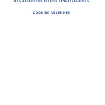
Kontaktieren Sie uns
BENUTZERSPEZIFISCHE EINSTELLUNGEN
Cookie Einstellungen
COOKIES ABLEHNEN
© 2025 bigangeln.de