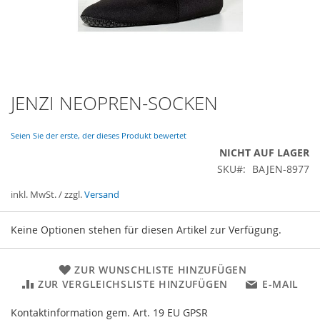
JENZI NEOPREN-SOCKEN
Zum
Anfang
der
Seien Sie der erste, der dieses Produkt bewertet
Bildergalerie
NICHT AUF LAGER
springen
SKU
BAJEN-8977
inkl. MwSt. / zzgl.
Versand
Gruppiert
Keine Optionen stehen für diesen Artikel zur Verfügung.
Produkte
-
Artikel
ZUR WUNSCHLISTE HINZUFÜGEN
ZUR VERGLEICHSLISTE HINZUFÜGEN
E-MAIL
Kontaktinformation gem. Art. 19 EU GPSR