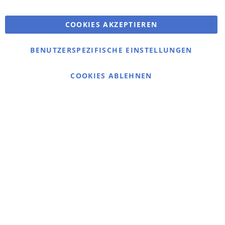
Erweiterte Suche
COOKIES AKZEPTIEREN
Bestellungen und Rücksendungen
Kontaktieren Sie uns
BENUTZERSPEZIFISCHE EINSTELLUNGEN
Cookie Einstellungen
COOKIES ABLEHNEN
© 2025 bigangeln.de