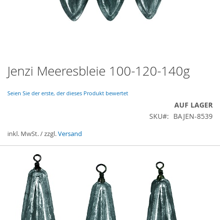
Jenzi Meeresbleie 100-120-140g
Zum
Anfang
der
Seien Sie der erste, der dieses Produkt bewertet
Bildergalerie
AUF LAGER
springen
SKU
BAJEN-8539
inkl. MwSt. / zzgl.
Versand
Gruppiert
Produkte
-
Artikel