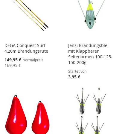
DEGA Conquest Surf
Jenzi Brandungsblei
4,20m Brandungsrute
mit Klappbaren
Seitenarmen 100-125-
Sonderangebot
149,95 €
Normalpreis
150-200g
169,95 €
Startet von
3,95 €