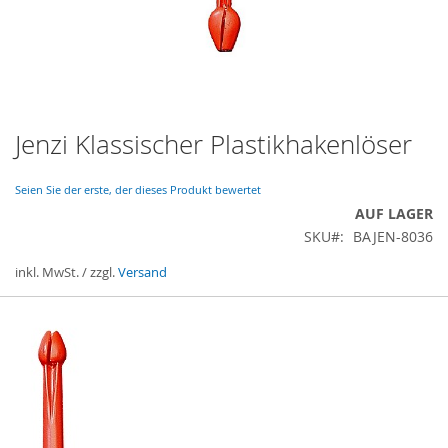
Jenzi Klassischer Plastikhakenlöser
Zum
Anfang
der
Seien Sie der erste, der dieses Produkt bewertet
Bildergalerie
AUF LAGER
springen
SKU
BAJEN-8036
inkl. MwSt. / zzgl.
Versand
Gruppiert
Produkte
-
Artikel