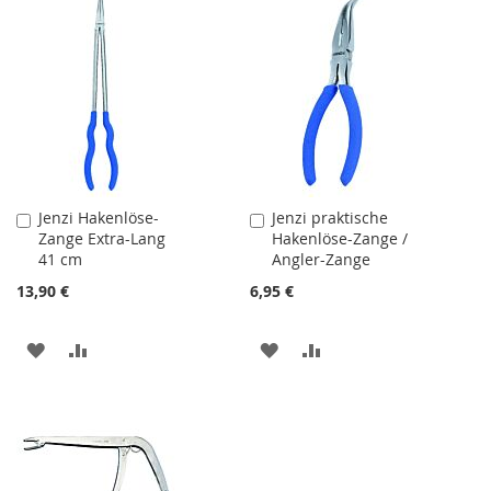
Jenzi Hakenlöse-
Jenzi praktische
In
In
Zange Extra-Lang
Hakenlöse-Zange /
den
den
41 cm
Angler-Zange
Warenkorb
Warenkorb
13,90 €
6,95 €
ZUR
ZUR
ZUR
ZUR
WUNSCHLISTE
VERGLEICHSLISTE
WUNSCHLISTE
VERGLEICHSLISTE
HINZUFÜGEN
HINZUFÜGEN
HINZUFÜGEN
HINZUFÜGEN