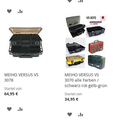
WUNSCHLISTE
VERGLEICHSLISTE
ZUR
ZUR
HINZUFÜGEN
HINZUFÜGEN
WUNSCHLISTE
VERGLEICHSLISTE
HINZUFÜGEN
HINZUFÜGEN
MEIHO VERSUS VS
MEIHO VERSUS VS
3078
3070 alle Farben /
schwarz-rot-gelb-grün
Startet von
64,95 €
Startet von
34,95 €
ZUR
ZUR
ZUR
ZUR
WUNSCHLISTE
VERGLEICHSLISTE
WUNSCHLISTE
VERGLEICHSLISTE