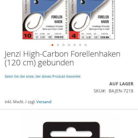
Jenzi High-Carbon Forellenhaken
Zum
Anfang
(120 cm) gebunden
der
Bildergalerie
springen
Seien Sie der erste, der dieses Produkt bewertet
AUF LAGER
SKU
BAJEN-7218
inkl. MwSt. / zzgl.
Versand
Gruppiert
Produkte
-
Artikel