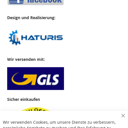
Design und Realisierung:
Wir versenden mit:
Sicher einkaufen
Cl
Wir verwenden Cookies, um unsere Dienste zu verbessern,
Co
Ba
persönliche Angebote zu machen und Ihre Erfahrung zu