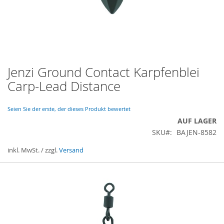
Jenzi Ground Contact Karpfenblei
Zum
Anfang
Carp-Lead Distance
der
Bildergalerie
springen
Seien Sie der erste, der dieses Produkt bewertet
AUF LAGER
SKU
BAJEN-8582
inkl. MwSt. / zzgl.
Versand
Gruppiert
Produkte
-
Artikel