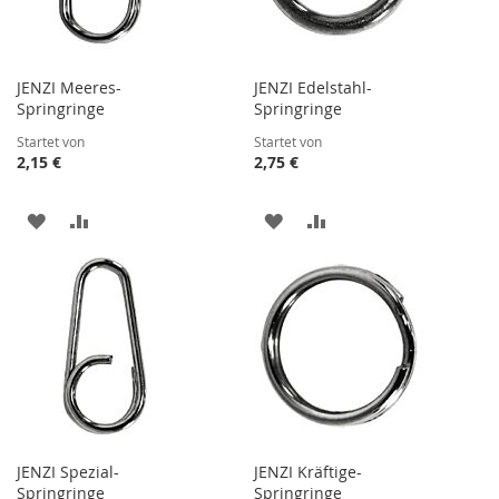
JENZI Meeres-
JENZI Edelstahl-
Springringe
Springringe
Startet von
Startet von
2,15 €
2,75 €
ZUR
ZUR
ZUR
ZUR
WUNSCHLISTE
VERGLEICHSLISTE
WUNSCHLISTE
VERGLEICHSLISTE
HINZUFÜGEN
HINZUFÜGEN
HINZUFÜGEN
HINZUFÜGEN
JENZI Spezial-
JENZI Kräftige-
Springringe
Springringe