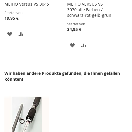
MEIHO Versus VS 3045
MEIHO VERSUS VS
3070 alle Farben /
Startet von
schwarz-rot-gelb-grün
19,95 €
Startet von
34,95 €
ZUR
ZUR
WUNSCHLISTE
VERGLEICHSLISTE
ZUR
ZUR
HINZUFÜGEN
HINZUFÜGEN
WUNSCHLISTE
VERGLEICHSLISTE
HINZUFÜGEN
HINZUFÜGEN
Wir haben andere Produkte gefunden, die Ihnen gefallen
könnten!