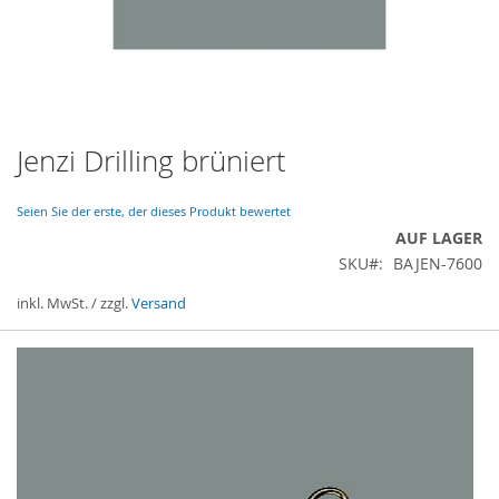
Jenzi Drilling brüniert
Zum
Anfang
der
Seien Sie der erste, der dieses Produkt bewertet
Bildergalerie
AUF LAGER
springen
SKU
BAJEN-7600
inkl. MwSt. / zzgl.
Versand
Gruppiert
Produkte
-
Artikel