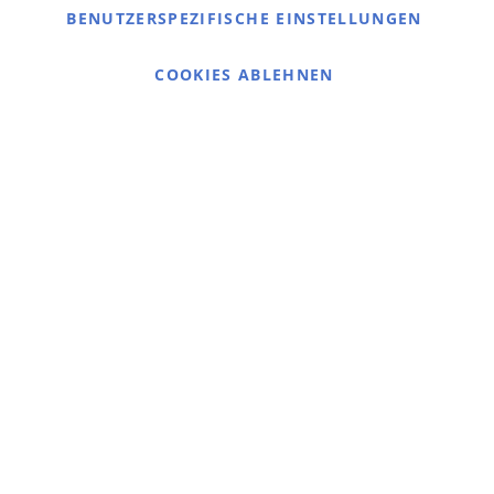
Kontaktieren Sie uns
BENUTZERSPEZIFISCHE EINSTELLUNGEN
Cookie Einstellungen
COOKIES ABLEHNEN
© 2025 bigangeln.de