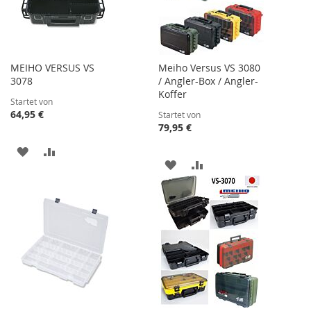
MEIHO VERSUS VS
Meiho Versus VS 3080
3078
/ Angler-Box / Angler-
Koffer
Startet von
64,95 €
Startet von
79,95 €
ZUR
ZUR
ZUR
ZUR
WUNSCHLISTE
VERGLEICHSLISTE
WUNSCHLISTE
VERGLEICHSLISTE
HINZUFÜGEN
HINZUFÜGEN
HINZUFÜGEN
HINZUFÜGEN