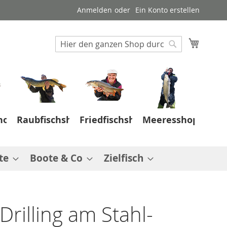
Anmelden
Ein Konto erstellen
Suche
Mein W
Suche
hop
Raubfischshop
Friedfischshop
Meeresshop
te
Boote & Co
Zielfisch
 Drilling am Stahl-