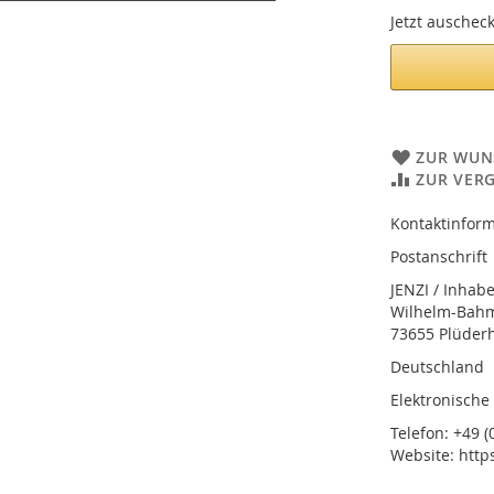
Jetzt auschec
ZUR WUN
ZUR VER
Kontaktinform
Postanschrift
JENZI / Inhab
Wilhelm-Bahmü
73655 Plüder
Deutschland
Elektronische
Telefon: +49 (0
Website: http