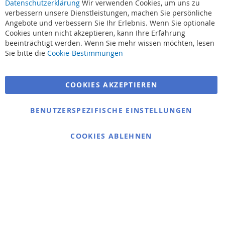
Datenschutzerklärung
Wir verwenden Cookies, um uns zu
verbessern unsere Dienstleistungen, machen Sie persönliche
Angebote und verbessern Sie Ihr Erlebnis. Wenn Sie optionale
Cookies unten nicht akzeptieren, kann Ihre Erfahrung
beeinträchtigt werden. Wenn Sie mehr wissen möchten, lesen
Suchbegriffe
Sie bitte die
Cookie-Bestimmungen
Erweiterte Suche
COOKIES AKZEPTIEREN
Bestellungen und Rücksendungen
Kontaktieren Sie uns
BENUTZERSPEZIFISCHE EINSTELLUNGEN
Cookie Einstellungen
COOKIES ABLEHNEN
© 2025 bigangeln.de