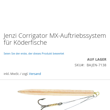
Jenzi Corrigator MX-Auftriebssystem
Zum
Anfang
für Köderfische
der
Bildergalerie
springen
Seien Sie der erste, der dieses Produkt bewertet
AUF LAGER
SKU
BAJEN-7138
inkl. MwSt. / zzgl.
Versand
Gruppiert
Produkte
-
Artikel