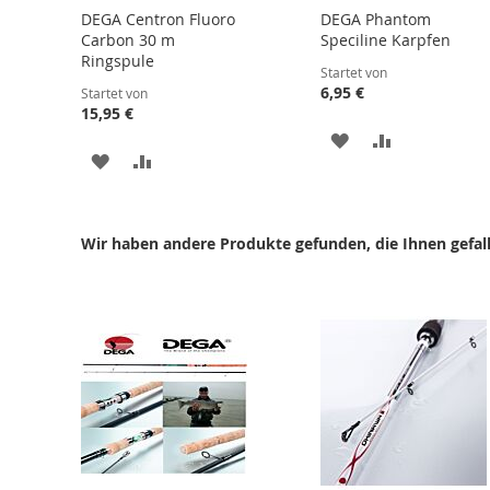
DEGA Centron Fluoro
DEGA Phantom
Carbon 30 m
Speciline Karpfen
Ringspule
Startet von
6,95 €
Startet von
15,95 €
ZUR
ZUR
ZUR
ZUR
WUNSCHLISTE
VERGLEICHS
WUNSCHLISTE
VERGLEICHSLISTE
HINZUFÜGEN
HINZUFÜGE
HINZUFÜGEN
HINZUFÜGEN
Wir haben andere Produkte gefunden, die Ihnen gefal