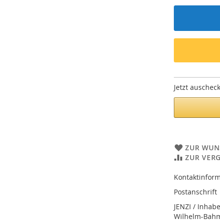
Jetzt auschec
ZUR WUN
ZUR VER
Kontaktinform
Postanschrift
JENZI / Inhab
Wilhelm-Bahmü