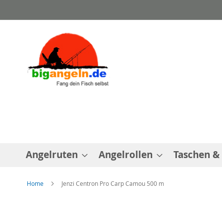
Direkt
zum
Inhalt
Angelruten
Angelrollen
Taschen &
Home
Jenzi Centron Pro Carp Camou 500 m
Zum
Ende