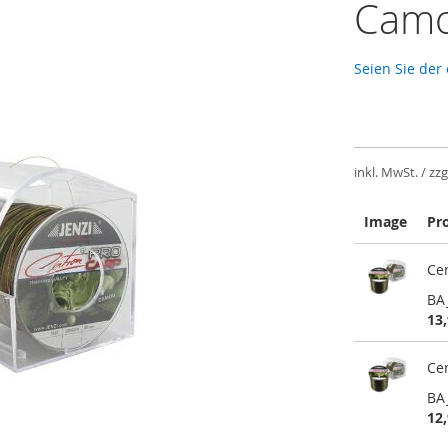
Camo
Seien Sie der
inkl. MwSt. / zzg
Image
Pr
Gruppiert
Ce
Produkte
-
BA
Artikel
13,
Ce
BA
12,