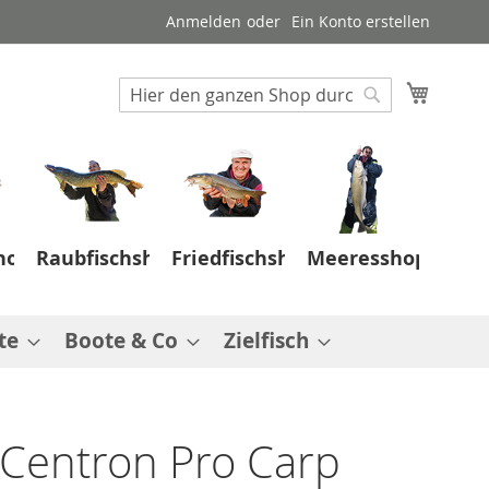
Anmelden
Ein Konto erstellen
Suche
Mein W
Suche
hop
Raubfischshop
Friedfischshop
Meeresshop
te
Boote & Co
Zielfisch
 Centron Pro Carp