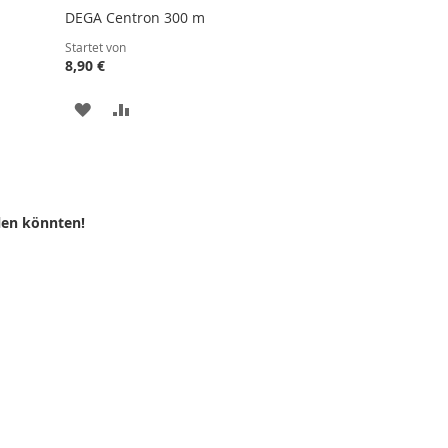
DEGA Centron 300 m
Startet von
8,90 €
ZUR
ZUR
WUNSCHLISTE
VERGLEICHSLISTE
LISTE
HINZUFÜGEN
HINZUFÜGEN
N
len könnten!