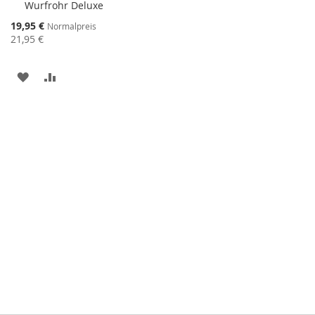
Wurfrohr Deluxe
den
Warenkorb
Sonderangebot
19,95 €
Normalpreis
21,95 €
ZUR
ZUR
WUNSCHLISTE
VERGLEICHSLISTE
HINZUFÜGEN
HINZUFÜGEN