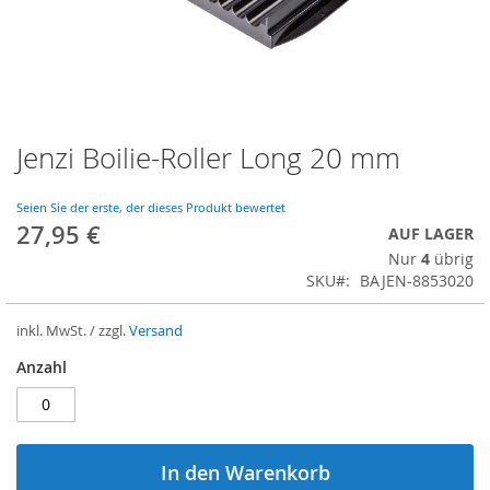
Jenzi Boilie-Roller Long 20 mm
Zum
Anfang
der
Seien Sie der erste, der dieses Produkt bewertet
Bildergalerie
27,95 €
AUF LAGER
springen
Nur
4
übrig
SKU
BAJEN-8853020
inkl. MwSt. / zzgl.
Versand
Anzahl
In den Warenkorb