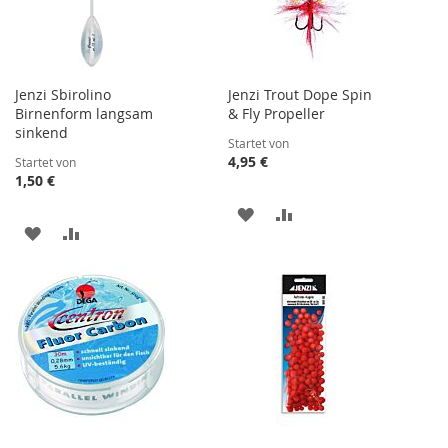
Jenzi Sbirolino
Jenzi Trout Dope Spin
Birnenform langsam
& Fly Propeller
sinkend
Startet von
4,95 €
Startet von
1,50 €
ZUR
ZUR
ZUR
ZUR
WUNSCHLISTE
VERGLEICHSLISTE
WUNSCHLISTE
VERGLEICHSLISTE
HINZUFÜGEN
HINZUFÜGEN
HINZUFÜGEN
HINZUFÜGEN