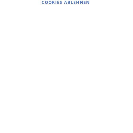
COOKIES ABLEHNEN
© 2025 bigangeln.de