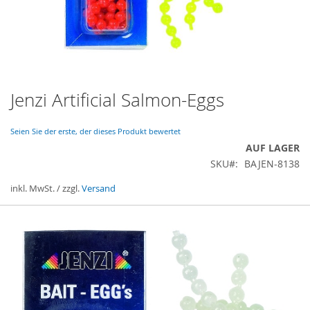
Jenzi Artificial Salmon-Eggs
Zum
Anfang
der
Seien Sie der erste, der dieses Produkt bewertet
Bildergalerie
AUF LAGER
springen
SKU
BAJEN-8138
inkl. MwSt. / zzgl.
Versand
Gruppiert
Produkte
-
Artikel