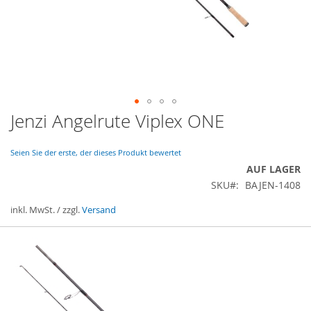
Jenzi Angelrute Viplex ONE
Zum
Anfang
der
Seien Sie der erste, der dieses Produkt bewertet
Bildergalerie
AUF LAGER
springen
SKU
BAJEN-1408
inkl. MwSt. / zzgl.
Versand
Gruppiert
Produkte
-
Artikel