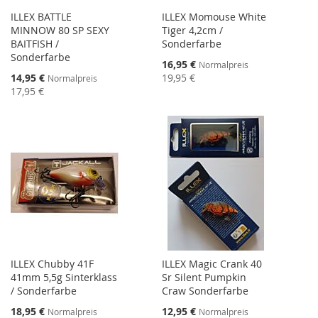
ILLEX BATTLE
ILLEX Momouse White
MINNOW 80 SP SEXY
Tiger 4,2cm /
BAITFISH /
Sonderfarbe
Sonderfarbe
Sonderangebot
16,95 €
Normalpreis
Sonderangebot
14,95 €
19,95 €
Normalpreis
17,95 €
ILLEX Chubby 41F
ILLEX Magic Crank 40
41mm 5,5g Sinterklass
Sr Silent Pumpkin
/ Sonderfarbe
Craw Sonderfarbe
Sonderangebot
Sonderangebot
18,95 €
12,95 €
Normalpreis
Normalpreis