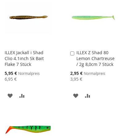
HINZUFÜGEN
HINZUFÜGEN
ILLEX Jackall i Shad
ILLEX Z Shad 80
In
Clio 4.1inch Sk Bait
Lemon Chartreuse
den
Flake 7 Stück
/ 2g 8,0cm 7 Stück
Warenkorb
Sonderangebot
Sonderangebot
5,95 €
2,95 €
Normalpreis
Normalpreis
6,95 €
3,95 €
ZUR
ZUR
ZUR
ZUR
WUNSCHLISTE
VERGLEICHSLISTE
WUNSCHLISTE
VERGLEICHSLISTE
HINZUFÜGEN
HINZUFÜGEN
HINZUFÜGEN
HINZUFÜGEN