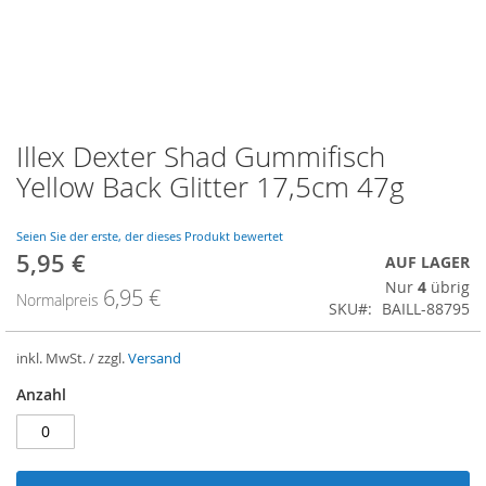
Illex Dexter Shad Gummifisch
Zum
Anfang
Yellow Back Glitter 17,5cm 47g
der
Bildergalerie
springen
Seien Sie der erste, der dieses Produkt bewertet
5,95 €
Sonderangebot
AUF LAGER
Nur
4
übrig
6,95 €
Normalpreis
SKU
BAILL-88795
inkl. MwSt. / zzgl.
Versand
Anzahl