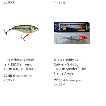
20,95 €
14,95 €
Illex Jerkbait Dexter
ILLEX Freddy 170
Jerk 120 S sinkend
Catwalk S 44,6g
12cm 60g Black Bass
16,8cm Sonderfarbe
Flame Akoya
Sonderangebot
22,95 €
Normalpreis
Sonderangebot
24,95 €
22,95 €
Normalpreis
24,95 €