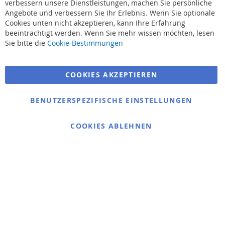
verbessern unsere Dienstleistungen, machen Sie persönliche
Angebote und verbessern Sie Ihr Erlebnis. Wenn Sie optionale
Cookies unten nicht akzeptieren, kann Ihre Erfahrung
beeinträchtigt werden. Wenn Sie mehr wissen möchten, lesen
Suchbegriffe
Sie bitte die
Cookie-Bestimmungen
Erweiterte Suche
COOKIES AKZEPTIEREN
Bestellungen und Rücksendungen
Kontaktieren Sie uns
BENUTZERSPEZIFISCHE EINSTELLUNGEN
Cookie Einstellungen
COOKIES ABLEHNEN
© 2025 bigangeln.de