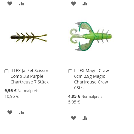
ZUR
ZUR
ZUR
ZUR
WUNSCHLISTE
VERGLEICHSLISTE
WUNSCHLISTE
VERGLEICHSLISTE
HINZUFÜGEN
HINZUFÜGEN
HINZUFÜGEN
HINZUFÜGEN
ILLEX Jackel Scissor
ILLEX Magic Craw
In
In
Comb 3,8 Purple
6cm 2,9g Magic
den
den
Chartreuse 7 Stück
Chartreuse Craw
Warenkorb
Warenkorb
6Stk.
Sonderangebot
9,95 €
Normalpreis
Sonderangebot
10,95 €
4,95 €
Normalpreis
5,95 €
ZUR
ZUR
ZUR
ZUR
WUNSCHLISTE
VERGLEICHSLISTE
WUNSCHLISTE
VERGLEICHSLISTE
HINZUFÜGEN
HINZUFÜGEN