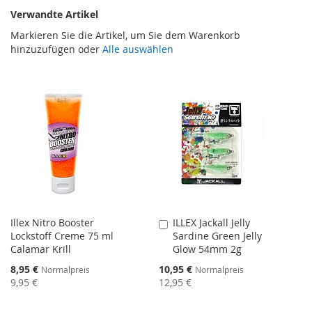
Verwandte Artikel
Markieren Sie die Artikel, um Sie dem Warenkorb
hinzuzufügen oder
Alle auswählen
Illex Nitro Booster
ILLEX Jackall Jelly
In
Lockstoff Creme 75 ml
Sardine Green Jelly
den
Calamar Krill
Glow 54mm 2g
Warenkorb
Sonderangebot
Sonderangebot
8,95 €
10,95 €
Normalpreis
Normalpreis
9,95 €
12,95 €