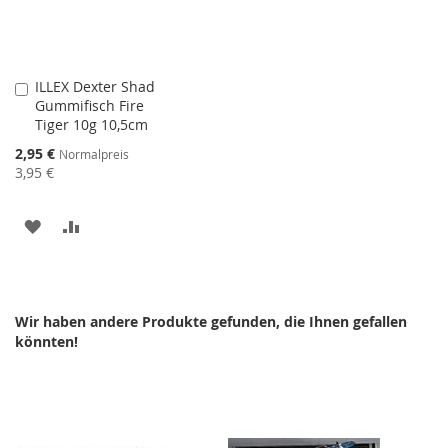
ILLEX Dexter Shad
In
Gummifisch Fire
den
Tiger 10g 10,5cm
Warenkorb
Sonderangebot
2,95 €
Normalpreis
3,95 €
ZUR
ZUR
WUNSCHLISTE
VERGLEICHSLISTE
HINZUFÜGEN
HINZUFÜGEN
Wir haben andere Produkte gefunden, die Ihnen gefallen
könnten!