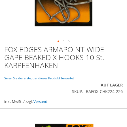
FOX EDGES ARMAPOINT WIDE
Zum
Anfang
GAPE BEAKED X HOOKS 10 St.
der
KARPFENHAKEN
Bildergalerie
springen
Seien Sie der erste, der dieses Produkt bewertet
AUF LAGER
SKU
BAFOX-CHK224-226
inkl. MwSt. / zzgl.
Versand
Gruppiert
Produkte
-