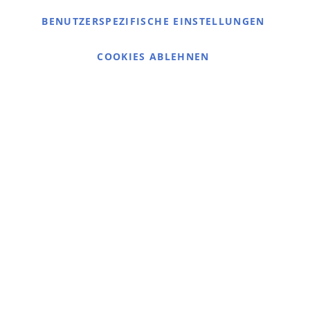
Kontaktieren Sie uns
BENUTZERSPEZIFISCHE EINSTELLUNGEN
Cookie Einstellungen
COOKIES ABLEHNEN
© 2025 bigangeln.de