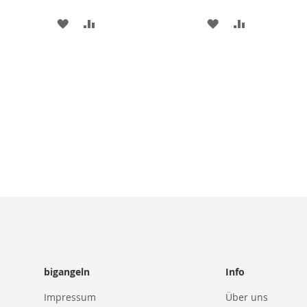
ZUR
ZUR
ZUR
ZUR
WUNSCHLISTE
VERGLEICHSLISTE
WUNSCHLISTE
VERGLEICHS
HINZUFÜGEN
HINZUFÜGEN
HINZUFÜGEN
HINZUFÜGE
bigangeln
Info
Impressum
Über uns