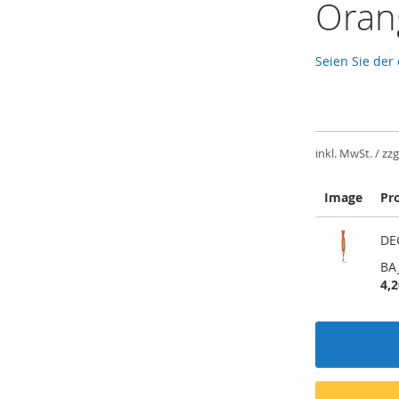
Oran
Seien Sie der
inkl. MwSt. / zzg
Image
Pr
Gruppiert
DE
Produkte
-
BA
Artikel
4,2