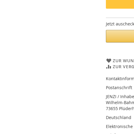
Jetzt auschec
ZUR WUN
ZUR VER
Kontaktinform
Postanschrift
JENZI / Inhab
Wilhelm-Bahmü
73655 Plüder
Deutschland
Elektronische