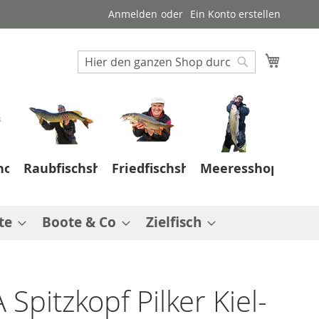
Anmelden
Ein Konto erstellen
Suche
Mein W
Suche
hop
Raubfischshop
Friedfischshop
Meeresshop
te
Boote & Co
Zielfisch
Spitzkopf Pilker Kiel-