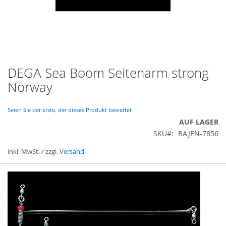
DEGA Sea Boom Seitenarm strong
Zum
Anfang
Norway
der
Bildergalerie
springen
Seien Sie der erste, der dieses Produkt bewertet
AUF LAGER
SKU
BAJEN-7856
inkl. MwSt. / zzgl.
Versand
Gruppiert
Produkte
-
Artikel