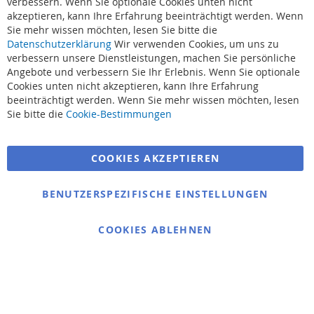
verbessern. Wenn Sie optionale Cookies unten nicht
akzeptieren, kann Ihre Erfahrung beeinträchtigt werden. Wenn
Sie mehr wissen möchten, lesen Sie bitte die
Datenschutzerklärung
Wir verwenden Cookies, um uns zu
verbessern unsere Dienstleistungen, machen Sie persönliche
Angebote und verbessern Sie Ihr Erlebnis. Wenn Sie optionale
Cookies unten nicht akzeptieren, kann Ihre Erfahrung
beeinträchtigt werden. Wenn Sie mehr wissen möchten, lesen
Suchbegriffe
Sie bitte die
Cookie-Bestimmungen
Erweiterte Suche
COOKIES AKZEPTIEREN
Bestellungen und Rücksendungen
Kontaktieren Sie uns
BENUTZERSPEZIFISCHE EINSTELLUNGEN
Cookie Einstellungen
COOKIES ABLEHNEN
© 2025 bigangeln.de