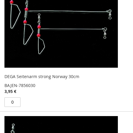
DEGA Seitenarm strong Norway 30cm
BAJEN-7856030
3,95 €