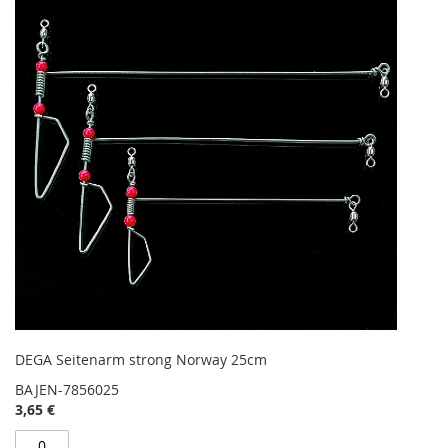
DEGA Seitenarm strong Norway 25cm
BAJEN-7856025
3,65 €