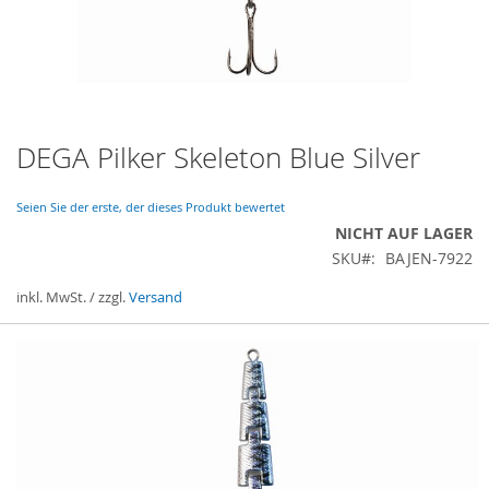
DEGA Pilker Skeleton Blue Silver
Zum
Anfang
der
Seien Sie der erste, der dieses Produkt bewertet
Bildergalerie
NICHT AUF LAGER
springen
SKU
BAJEN-7922
inkl. MwSt. / zzgl.
Versand
Gruppiert
Produkte
-
Artikel