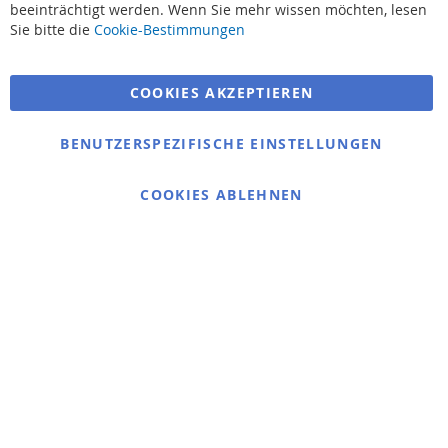
beeinträchtigt werden. Wenn Sie mehr wissen möchten, lesen
Suchbegriffe
Sie bitte die
Cookie-Bestimmungen
Erweiterte Suche
COOKIES AKZEPTIEREN
Bestellungen und Rücksendungen
Kontaktieren Sie uns
BENUTZERSPEZIFISCHE EINSTELLUNGEN
Cookie Einstellungen
COOKIES ABLEHNEN
© 2025 bigangeln.de