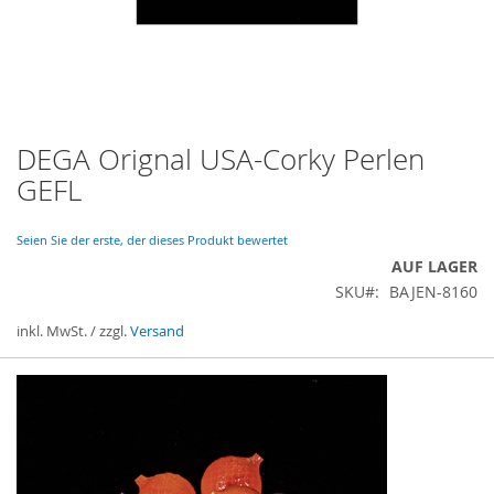
DEGA Orignal USA-Corky Perlen
Zum
Anfang
GEFL
der
Bildergalerie
springen
Seien Sie der erste, der dieses Produkt bewertet
AUF LAGER
SKU
BAJEN-8160
inkl. MwSt. / zzgl.
Versand
Gruppiert
Produkte
-
Artikel