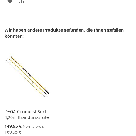
ZUR
ZUR
WUNSCHLISTE
VERGLEICHSLISTE
HINZUFÜGEN
HINZUFÜGEN
Wir haben andere Produkte gefunden, die Ihnen gefallen
könnten!
DEGA Conquest Surf
4,20m Brandungsrute
Sonderangebot
149,95 €
Normalpreis
169,95 €