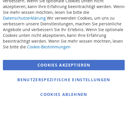
verbessern. Wenn Sie optionale Cookies unten nicht
akzeptieren, kann Ihre Erfahrung beeinträchtigt werden. Wenn
Sie mehr wissen möchten, lesen Sie bitte die
Datenschutzerklärung
Wir verwenden Cookies, um uns zu
verbessern unsere Dienstleistungen, machen Sie persönliche
Angebote und verbessern Sie Ihr Erlebnis. Wenn Sie optionale
Cookies unten nicht akzeptieren, kann Ihre Erfahrung
beeinträchtigt werden. Wenn Sie mehr wissen möchten, lesen
Suchbegriffe
Sie bitte die
Cookie-Bestimmungen
Erweiterte Suche
COOKIES AKZEPTIEREN
Bestellungen und Rücksendungen
Kontaktieren Sie uns
BENUTZERSPEZIFISCHE EINSTELLUNGEN
Cookie Einstellungen
COOKIES ABLEHNEN
© 2025 bigangeln.de