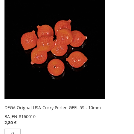
DEGA Orignal USA-Corky Perlen GEFL 5St. 10mm
BAJEN-8160010
2,80 €