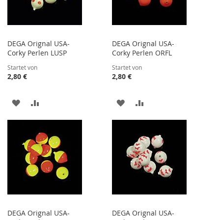
DEGA Orignal USA-
DEGA Orignal USA-
Corky Perlen LUSP
Corky Perlen ORFL
Startet von
Startet von
2,80 €
2,80 €
ZUR
ZUR
ZUR
ZUR
WUNSCHLISTE
VERGLEICHSLISTE
WUNSCHLISTE
VERGLEICHSLISTE
HINZUFÜGEN
HINZUFÜGEN
HINZUFÜGEN
HINZUFÜGEN
DEGA Orignal USA-
DEGA Orignal USA-