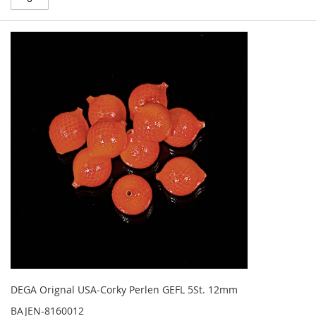
DEGA Orignal USA-Corky Perlen GEFL 5St. 12mm
BAJEN-8160012