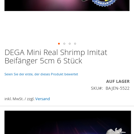
DEGA Mini Real Shrimp Imitat
Zum
Anfang
Beifänger 5cm 6 Stück
der
Bildergalerie
springen
Seien Sie der erste, der dieses Produkt bewertet
AUF LAGER
SKU
BAJEN-5522
inkl. MwSt. / zzgl.
Versand
Gruppiert
Produkte
-
Artikel