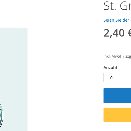
St. G
Seien Sie der
2,40 
inkl. MwSt. / zzg
Anzahl