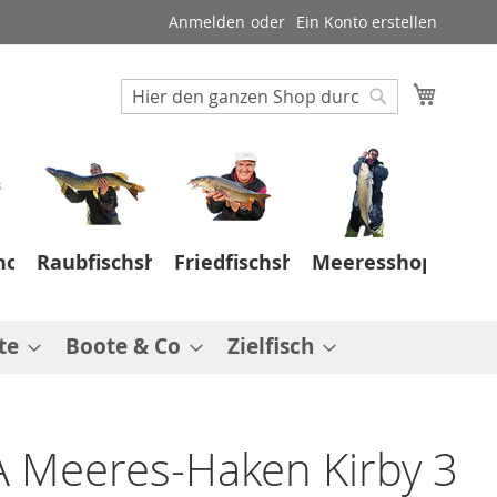
Anmelden
Ein Konto erstellen
Suche
Mein W
Suche
hop
Raubfischshop
Friedfischshop
Meeresshop
te
Boote & Co
Zielfisch
 Meeres-Haken Kirby 3