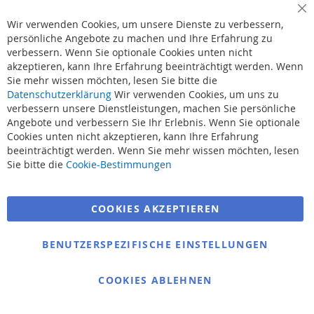
Cl
Wir verwenden Cookies, um unsere Dienste zu verbessern,
Co
JENZI / DEGA Centron
DEGA Nilson Lars
Ba
persönliche Angebote zu machen und Ihre Erfahrung zu
Fluor Carbon 30m
Hansen Meerforellen-
verbessern. Wenn Sie optionale Cookies unten nicht
Blinker 25g
akzeptieren, kann Ihre Erfahrung beeinträchtigt werden. Wenn
Startet von
Sie mehr wissen möchten, lesen Sie bitte die
5,35 €
Startet von
Datenschutzerklärung
Wir verwenden Cookies, um uns zu
3,95 €
verbessern unsere Dienstleistungen, machen Sie persönliche
Angebote und verbessern Sie Ihr Erlebnis. Wenn Sie optionale
Cookies unten nicht akzeptieren, kann Ihre Erfahrung
beeinträchtigt werden. Wenn Sie mehr wissen möchten, lesen
Sie bitte die
Cookie-Bestimmungen
COOKIES AKZEPTIEREN
BENUTZERSPEZIFISCHE EINSTELLUNGEN
Jenzi Neopren
Jenzi Neopren
Wathose 5mm alle
Wathose 5 mm mit
COOKIES ABLEHNEN
Größen
Bauchumfang Alle
Größen
329,00 €
Ab