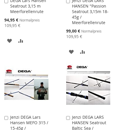
DEGA Lars Hansen
Jenzi DEGA LARS
In
In
Seatrout 3,15 m
HANSEN "Passion
den
den
Meerforellenrute
Seatrout 3,15m 18-
Warenkorb
Warenkorb
45g /
Sonderangebot
94,95 €
Normalpreis
Meerforellenrute
109,95 €
Sonderangebot
99,00 €
Normalpreis
109,95 €
ZUR
ZUR
WUNSCHLISTE
VERGLEICHSLISTE
ZUR
ZUR
HINZUFÜGEN
HINZUFÜGEN
WUNSCHLISTE
VERGLEICHSLISTE
HINZUFÜGEN
HINZUFÜGEN
Jenzi DEGA Lars
Jenzi DEGA LARS
In
In
Hansen MEFO 315 /
HANSEN Seatrout
den
den
15-45g /
Baltic Sea /
Warenkorb
Warenkorb