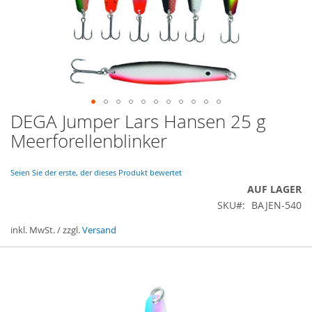
DEGA Jumper Lars Hansen 25 g
Zum
Anfang
Meerforellenblinker
der
Bildergalerie
springen
Seien Sie der erste, der dieses Produkt bewertet
AUF LAGER
SKU
BAJEN-540
inkl. MwSt. / zzgl.
Versand
Gruppiert
Produkte
-
Artikel