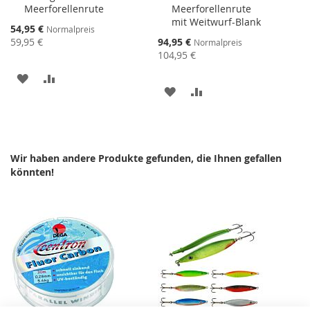
Meerforellenrute
Meerforellenrute
mit Weitwurf-Blank
Sonderangebot
54,95 €
Normalpreis
Sonderangebot
59,95 €
94,95 €
Normalpreis
104,95 €
ZUR
ZUR
ZUR
ZUR
WUNSCHLISTE
VERGLEICHSLISTE
WUNSCHLISTE
VERGLEICHSLISTE
HINZUFÜGEN
HINZUFÜGEN
HINZUFÜGEN
HINZUFÜGEN
Wir haben andere Produkte gefunden, die Ihnen gefallen
könnten!