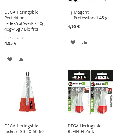
DEGA Heringsblei
Magent
In
Perfektion
Professional 45 g
den
reflex/rot/weiß / 20g-
Warenkorb
4,95 €
40g-45g / Bleifrei !
Startet von
ZUR
ZUR
4,95 €
WUNSCHLISTE
VERGLEICHSLISTE
ZUR
ZUR
HINZUFÜGEN
HINZUFÜGEN
WUNSCHLISTE
VERGLEICHSLISTE
HINZUFÜGEN
HINZUFÜGEN
DEGA Heringsblei
DEGA Heringsblei
lackiert 30-40-50-60-
BLEIFREI Zink