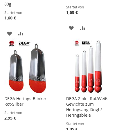
80g
Startet von
1,69 €
Startet von
1,60 €
ZUR
ZUR
ZUR
ZUR
WUNSCHLISTE
VERGLEICHSLISTE
WUNSCHLISTE
VERGLEICHSLISTE
HINZUFÜGEN
HINZUFÜGEN
HINZUFÜGEN
HINZUFÜGEN
DEGA Herings-Blinker
DEGA Zink - Rot/Weiß
Rot-Silber
Gewichte zum
Heringsang.längl /
Startet von
Heringsbleie
2,95 €
Startet von
1,95 €