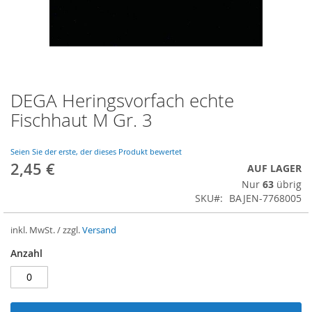
DEGA Heringsvorfach echte
Zum
Anfang
Fischhaut M Gr. 3
der
Bildergalerie
springen
Seien Sie der erste, der dieses Produkt bewertet
2,45 €
AUF LAGER
Nur
63
übrig
SKU
BAJEN-7768005
inkl. MwSt. / zzgl.
Versand
Anzahl