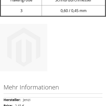
Hakengröße
Schnurdurchmesser
3
0,60 / 0,45 mm
Mehr Informationen
Mehr
Jenzi
Informationen
2,45 €