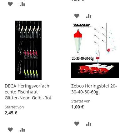
ZUR
ZUR
WUNSCHLISTE
VERGLEICHSLISTE
ZUR
ZUR
HINZUFÜGEN
HINZUFÜGEN
WUNSCHLISTE
VERGLEICHSLISTE
HINZUFÜGEN
HINZUFÜGEN
DEGA Heringsvorfach
Zebco Heringsblei 20-
echte Fischhaut
30-40-50-60g
Glitter-Neon Gelb -Rot
Startet von
1,00 €
Startet von
2,45 €
ZUR
ZUR
ZUR
ZUR
WUNSCHLISTE
VERGLEICHSLISTE
WUNSCHLISTE
VERGLEICHSLISTE