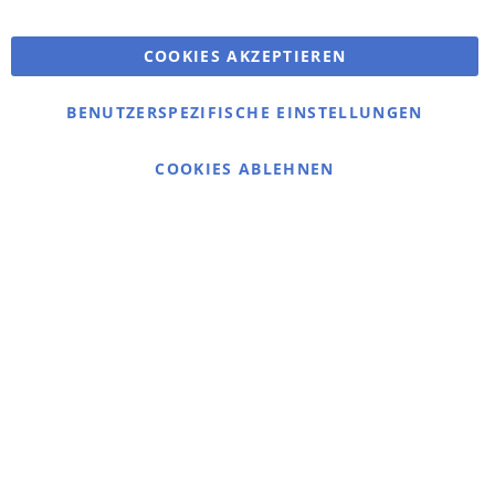
Erweiterte Suche
COOKIES AKZEPTIEREN
Bestellungen und Rücksendungen
Kontaktieren Sie uns
BENUTZERSPEZIFISCHE EINSTELLUNGEN
Cookie Einstellungen
COOKIES ABLEHNEN
© 2025 bigangeln.de