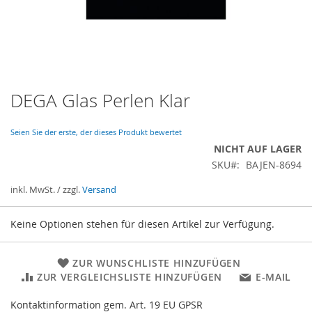
DEGA Glas Perlen Klar
Zum
Anfang
der
Seien Sie der erste, der dieses Produkt bewertet
Bildergalerie
NICHT AUF LAGER
springen
SKU
BAJEN-8694
inkl. MwSt. / zzgl.
Versand
Gruppiert
Keine Optionen stehen für diesen Artikel zur Verfügung.
Produkte
-
Artikel
ZUR WUNSCHLISTE HINZUFÜGEN
ZUR VERGLEICHSLISTE HINZUFÜGEN
E-MAIL
Kontaktinformation gem. Art. 19 EU GPSR