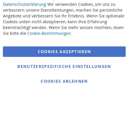
Datenschutzerklärung
Wir verwenden Cookies, um uns zu
verbessern unsere Dienstleistungen, machen Sie persönliche
Angebote und verbessern Sie Ihr Erlebnis. Wenn Sie optionale
Cookies unten nicht akzeptieren, kann Ihre Erfahrung
beeinträchtigt werden. Wenn Sie mehr wissen möchten, lesen
Suchbegriffe
Sie bitte die
Cookie-Bestimmungen
Erweiterte Suche
COOKIES AKZEPTIEREN
Bestellungen und Rücksendungen
Kontaktieren Sie uns
BENUTZERSPEZIFISCHE EINSTELLUNGEN
Cookie Einstellungen
COOKIES ABLEHNEN
© 2025 bigangeln.de