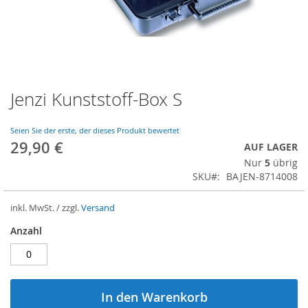
Jenzi Kunststoff-Box S
Zum
Anfang
der
Seien Sie der erste, der dieses Produkt bewertet
Bildergalerie
29,90 €
AUF LAGER
springen
Nur
5
übrig
SKU
BAJEN-8714008
inkl. MwSt. / zzgl.
Versand
Anzahl
In den Warenkorb