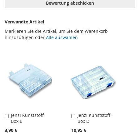
Bewertung abschicken
Verwandte Artikel
Markieren Sie die Artikel, um Sie dem Warenkorb
hinzuzufügen oder
Alle auswählen
Jenzi Kunststoff-
Jenzi Kunststoff-
In
In
Box B
Box D
den
den
Warenkorb
Warenkorb
3,90 €
10,95 €