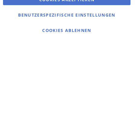
Bestellungen und Rücksendungen
Kontaktieren Sie uns
BENUTZERSPEZIFISCHE EINSTELLUNGEN
Cookie Einstellungen
COOKIES ABLEHNEN
© 2025 bigangeln.de