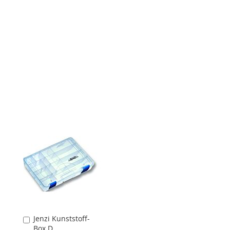
Jenzi Kunststoff-
In
Box D
den