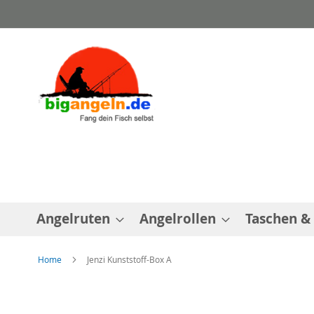
Direkt
zum
Inhalt
Angelruten
Angelrollen
Taschen &
Home
Jenzi Kunststoff-Box A
Zum
Ende