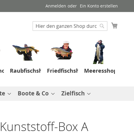
Anmelden
Ein Konto erstellen
Suche
Mein W
Suche
hop
Raubfischshop
Friedfischshop
Meeresshop
te
Boote & Co
Zielfisch
 Kunststoff-Box A