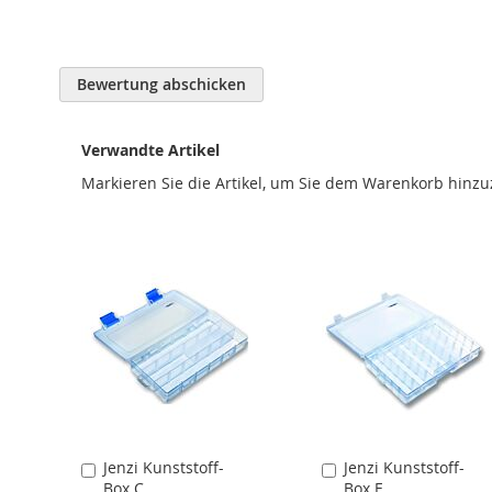
Bewertung abschicken
Verwandte Artikel
Markieren Sie die Artikel, um Sie dem Warenkorb hinz
Jenzi Kunststoff-
Jenzi Kunststoff-
In
In
Box C
Box E
den
den