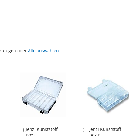
uzufügen oder
Alle auswählen
Jenzi Kunststoff-
Jenzi Kunststoff-
In
In
Box G
Box B
den
den