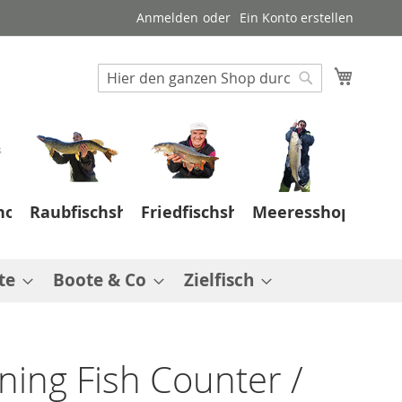
Anmelden
Ein Konto erstellen
Suche
Mein W
Suche
hop
Raubfischshop
Friedfischshop
Meeresshop
te
Boote & Co
Zielfisch
ning Fish Counter /