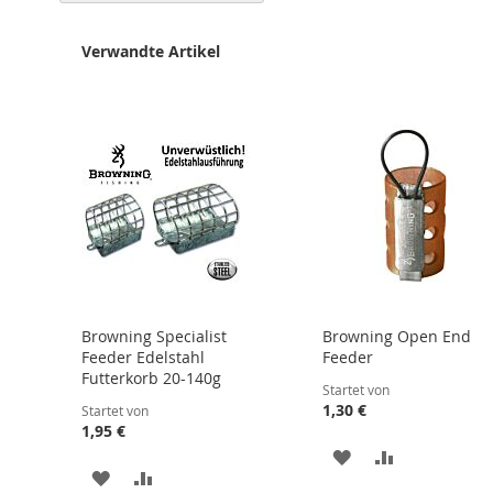
Verwandte Artikel
Browning Specialist
Browning Open End
Feeder Edelstahl
Feeder
Futterkorb 20-140g
Startet von
1,30 €
Startet von
1,95 €
ZUR
ZUR
ZUR
ZUR