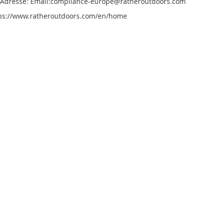
e Adresse: Email:compliance-europe@ratheroutdoors.com
tps://www.ratheroutdoors.com/en/home