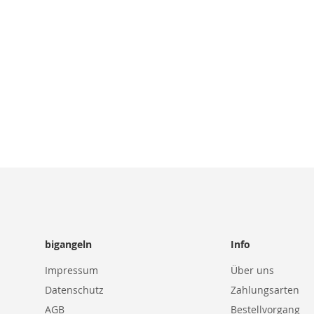
WUNSCHLISTE
VERGLEICHS
WUNSCHLISTE
VERGLEICHSLISTE
HINZUFÜGEN
HINZUFÜGE
HINZUFÜGEN
HINZUFÜGEN
bigangeln
Info
Impressum
Über uns
Datenschutz
Zahlungsarten
AGB
Bestellvorgang