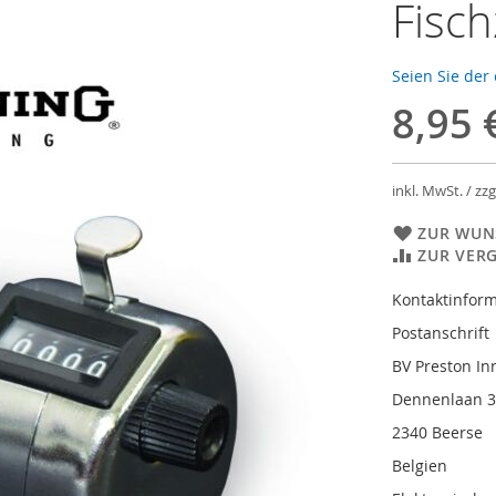
Fisch
Seien Sie der
8,95 
inkl. MwSt. / zzg
ZUR WUN
ZUR VER
Kontaktinform
Postanschrift
BV Preston In
Dennenlaan 
2340 Beerse
Belgien