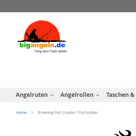
Direkt
zum
Inhalt
Angelruten
Angelrollen
Taschen &
Home
Browning Fish Counter / Fischzähler
Zum
Ende