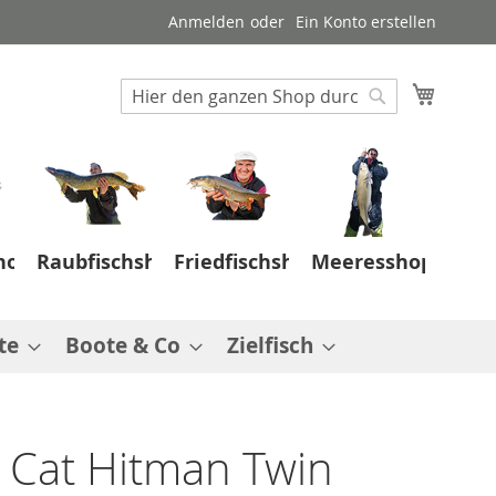
Anmelden
Ein Konto erstellen
Suche
Mein W
Suche
hop
Raubfischshop
Friedfischshop
Meeresshop
te
Boote & Co
Zielfisch
k Cat Hitman Twin