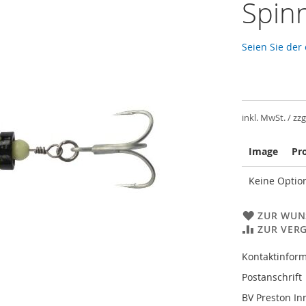
Spin
Seien Sie der
inkl. MwSt. / zzg
Image
Pr
Gruppiert
Keine Option
Produkte
-
Artikel
ZUR WUN
ZUR VER
Kontaktinform
Postanschrift
BV Preston In