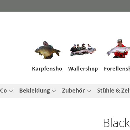
Karpfenshop
Wallershop
Forellens
 Co
Bekleidung
Zubehör
Stühle & Zel
Blac