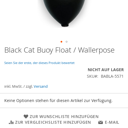
Black Cat Buoy Float / Wallerpose
Zum
Anfang
der
Seien Sie der erste, der dieses Produkt bewertet
Bildergalerie
NICHT AUF LAGER
springen
SKU
BABLA-5571
inkl. MwSt. / zzgl.
Versand
Gruppiert
Keine Optionen stehen für diesen Artikel zur Verfügung.
Produkte
-
Artikel
ZUR WUNSCHLISTE HINZUFÜGEN
ZUR VERGLEICHSLISTE HINZUFÜGEN
E-MAIL