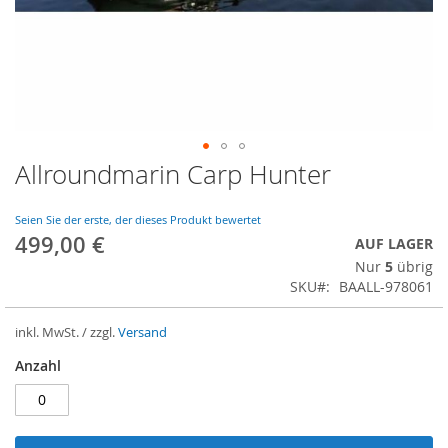
Allroundmarin Carp Hunter
Zum
Anfang
der
Seien Sie der erste, der dieses Produkt bewertet
Bildergalerie
499,00 €
AUF LAGER
springen
Nur
5
übrig
SKU
BAALL-978061
inkl. MwSt. / zzgl.
Versand
Anzahl