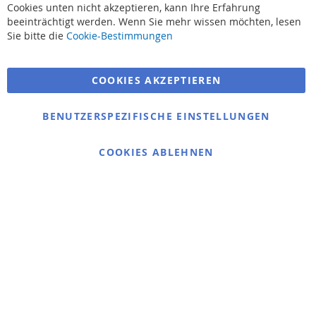
Cookies unten nicht akzeptieren, kann Ihre Erfahrung
beeinträchtigt werden. Wenn Sie mehr wissen möchten, lesen
Suchbegriffe
Sie bitte die
Cookie-Bestimmungen
Erweiterte Suche
COOKIES AKZEPTIEREN
Bestellungen und Rücksendungen
Kontaktieren Sie uns
BENUTZERSPEZIFISCHE EINSTELLUNGEN
Cookie Einstellungen
COOKIES ABLEHNEN
© 2025 bigangeln.de