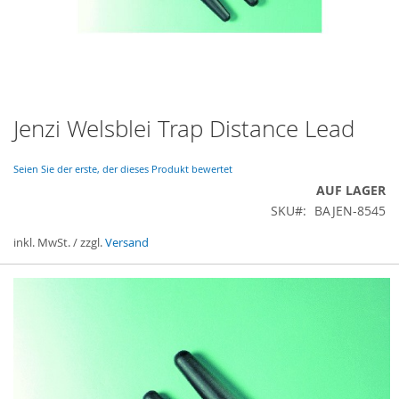
Jenzi Welsblei Trap Distance Lead
Zum
Anfang
der
Seien Sie der erste, der dieses Produkt bewertet
Bildergalerie
AUF LAGER
springen
SKU
BAJEN-8545
inkl. MwSt. / zzgl.
Versand
Gruppiert
Produkte
-
Artikel