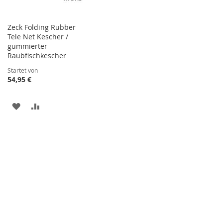
Zeck Folding Rubber
Tele Net Kescher /
gummierter
Raubfischkescher
Startet von
54,95 €
ZUR
ZUR
WUNSCHLISTE
VERGLEICHSLISTE
HINZUFÜGEN
HINZUFÜGEN