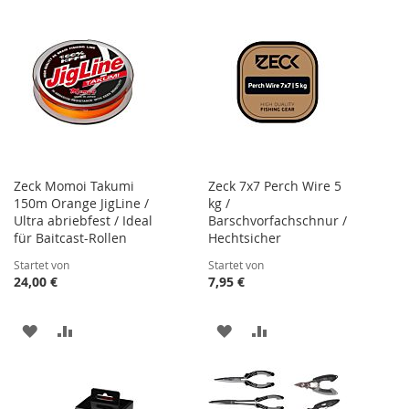
Zeck Momoi Takumi
Zeck 7x7 Perch Wire 5
150m Orange JigLine /
kg /
Ultra abriebfest / Ideal
Barschvorfachschnur /
für Baitcast-Rollen
Hechtsicher
Startet von
Startet von
24,00 €
7,95 €
ZUR
ZUR
ZUR
ZUR
WUNSCHLISTE
VERGLEICHSLISTE
WUNSCHLISTE
VERGLEICHSLISTE
HINZUFÜGEN
HINZUFÜGEN
HINZUFÜGEN
HINZUFÜGEN