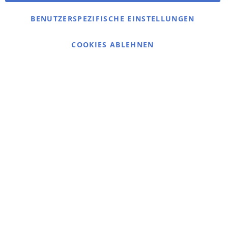
Kontaktieren Sie uns
BENUTZERSPEZIFISCHE EINSTELLUNGEN
Cookie Einstellungen
COOKIES ABLEHNEN
© 2025 bigangeln.de