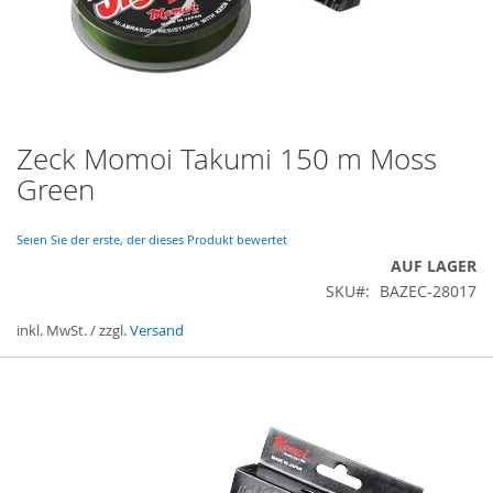
Zeck Momoi Takumi 150 m Moss
Zum
Anfang
Green
der
Bildergalerie
springen
Seien Sie der erste, der dieses Produkt bewertet
AUF LAGER
SKU
BAZEC-28017
inkl. MwSt. / zzgl.
Versand
Gruppiert
Produkte
-
Artikel