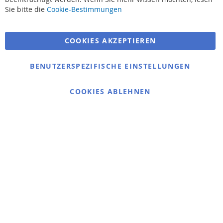
Suchbegriffe
Sie bitte die
Cookie-Bestimmungen
Erweiterte Suche
COOKIES AKZEPTIEREN
Bestellungen und Rücksendungen
Kontaktieren Sie uns
BENUTZERSPEZIFISCHE EINSTELLUNGEN
Cookie Einstellungen
COOKIES ABLEHNEN
© 2025 bigangeln.de