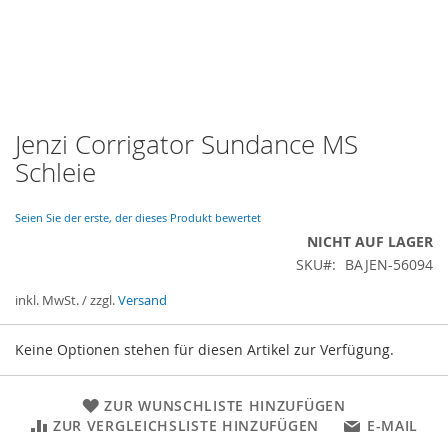
Jenzi Corrigator Sundance MS
Zum
Anfang
Schleie
der
Bildergalerie
springen
Seien Sie der erste, der dieses Produkt bewertet
NICHT AUF LAGER
SKU
BAJEN-56094
inkl. MwSt. / zzgl.
Versand
Gruppiert
Keine Optionen stehen für diesen Artikel zur Verfügung.
Produkte
-
Artikel
ZUR WUNSCHLISTE HINZUFÜGEN
ZUR VERGLEICHSLISTE HINZUFÜGEN
E-MAIL