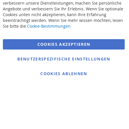
verbessern unsere Dienstleistungen, machen Sie persönliche
Angebote und verbessern Sie Ihr Erlebnis. Wenn Sie optionale
Cookies unten nicht akzeptieren, kann Ihre Erfahrung
beeinträchtigt werden. Wenn Sie mehr wissen möchten, lesen
Suchbegriffe
Sie bitte die
Cookie-Bestimmungen
Erweiterte Suche
COOKIES AKZEPTIEREN
Bestellungen und Rücksendungen
Kontaktieren Sie uns
BENUTZERSPEZIFISCHE EINSTELLUNGEN
Cookie Einstellungen
COOKIES ABLEHNEN
© 2025 bigangeln.de