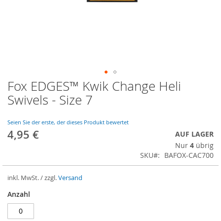
Fox EDGES™ Kwik Change Heli
Zum
Anfang
Swivels - Size 7
der
Bildergalerie
springen
Seien Sie der erste, der dieses Produkt bewertet
4,95 €
AUF LAGER
Nur
4
übrig
SKU
BAFOX-CAC700
inkl. MwSt. / zzgl.
Versand
Anzahl