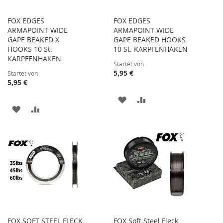
FOX EDGES
FOX EDGES
ARMAPOINT WIDE
ARMAPOINT WIDE
GAPE BEAKED X
GAPE BEAKED HOOKS
HOOKS 10 St.
10 St. KARPFENHAKEN
KARPFENHAKEN
Startet von
5,95 €
Startet von
5,95 €
ZUR
ZUR
ZUR
ZUR
WUNSCHLISTE
VERGLEICHSLISTE
WUNSCHLISTE
VERGLEICHSLISTE
HINZUFÜGEN
HINZUFÜGEN
HINZUFÜGEN
HINZUFÜGEN
FOX SOFT STEEL FLECK
FOX Soft Steel Fleck