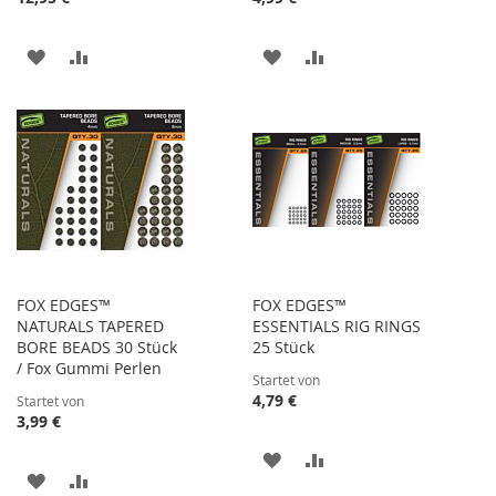
ZUR
ZUR
ZUR
ZUR
WUNSCHLISTE
VERGLEICHSLISTE
WUNSCHLISTE
VERGLEICHSLISTE
HINZUFÜGEN
HINZUFÜGEN
HINZUFÜGEN
HINZUFÜGEN
FOX EDGES™
FOX EDGES™
NATURALS TAPERED
ESSENTIALS RIG RINGS
BORE BEADS 30 Stück
25 Stück
/ Fox Gummi Perlen
Startet von
4,79 €
Startet von
3,99 €
ZUR
ZUR
ZUR
ZUR
WUNSCHLISTE
VERGLEICHSLISTE