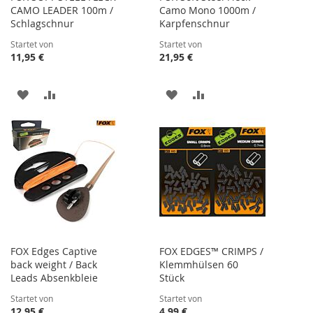
CAMO LEADER 100m /
Camo Mono 1000m /
Schlagschnur
Karpfenschnur
Startet von
Startet von
11,95 €
21,95 €
ZUR
ZUR
ZUR
ZUR
WUNSCHLISTE
VERGLEICHSLISTE
WUNSCHLISTE
VERGLEICHSLISTE
HINZUFÜGEN
HINZUFÜGEN
HINZUFÜGEN
HINZUFÜGEN
FOX Edges Captive
FOX EDGES™ CRIMPS /
back weight / Back
Klemmhülsen 60
Leads Absenkbleie
Stück
Startet von
Startet von
12,95 €
4,99 €