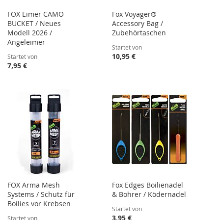
FOX Eimer CAMO
Fox Voyager®
BUCKET / Neues
Accessory Bag /
Modell 2026 /
Zubehörtaschen
Angeleimer
Startet von
10,95 €
Startet von
7,95 €
FOX Arma Mesh
Fox Edges Boilienadel
Systems / Schutz für
& Bohrer / Ködernadel
Boilies vor Krebsen
Startet von
3,95 €
Startet von