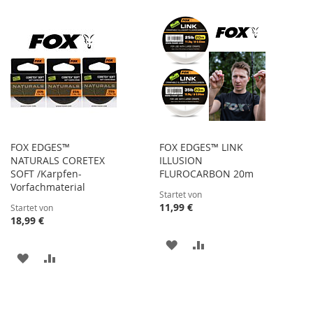
WUNSCHLISTE
VERGLEICHSLISTE
HINZUFÜGEN
HINZUFÜGEN
HINZUFÜGEN
HINZUFÜGEN
FOX EDGES™
FOX EDGES™ LINK
NATURALS CORETEX
ILLUSION
SOFT /Karpfen-
FLUROCARBON 20m
Vorfachmaterial
Startet von
11,99 €
Startet von
18,99 €
ZUR
ZUR
ZUR
ZUR
WUNSCHLISTE
VERGLEICHSLISTE
WUNSCHLISTE
VERGLEICHSLISTE
HINZUFÜGEN
HINZUFÜGEN
HINZUFÜGEN
HINZUFÜGEN