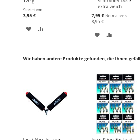
120 g
Schrotblei-Dose
den
extra weich
Warenkorb
Startet von
Sonderangebot
3,95 €
7,95 €
Normalpreis
8,95 €
ZUR
ZUR
ZUR
ZUR
WUNSCHLISTE
VERGLEICHSLISTE
WUNSCHLISTE
VERGLEICHS
HINZUFÜGEN
HINZUFÜGEN
HINZUFÜGEN
HINZUFÜGE
Wir haben andere Produkte gefunden, die Ihnen gefal
Jenzi Abroller zum
Jenzi Stipp-Fix-Lead