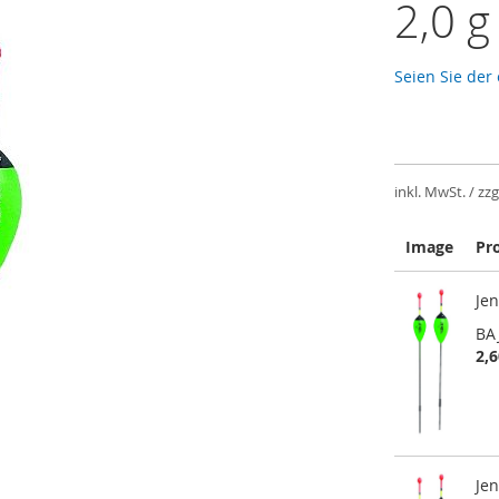
2,0 g
Seien Sie der
inkl. MwSt. / zzg
Image
Pr
Gruppiert
Jen
Produkte
-
BA
Artikel
2,6
Jen