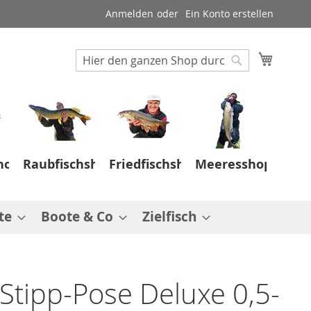
Anmelden
Ein Konto erstellen
Suche
Mein W
Suche
hop
Raubfischshop
Friedfischshop
Meeresshop
te
Boote & Co
Zielfisch
 Stipp-Pose Deluxe 0,5-