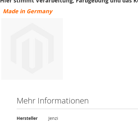
Hier stimmt Verarbeitung, Farbgebung und das Kö
Made in Germany
Mehr Informationen
Mehr
Hersteller
Jenzi
Informationen