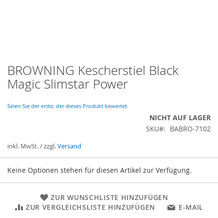
BROWNING Kescherstiel Black
Zum
Anfang
Magic Slimstar Power
der
Bildergalerie
springen
Seien Sie der erste, der dieses Produkt bewertet
NICHT AUF LAGER
SKU
BABRO-7102
inkl. MwSt. / zzgl.
Versand
Gruppiert
Keine Optionen stehen für diesen Artikel zur Verfügung.
Produkte
-
Artikel
ZUR WUNSCHLISTE HINZUFÜGEN
ZUR VERGLEICHSLISTE HINZUFÜGEN
E-MAIL