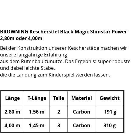
BROWNING Kescherstlel Black Magic Slimstar Power
2,80m oder 4,00m
Bei der Konstruktion unserer Kescherstäbe machen wir
unsere langjährige Erfahrung
aus dem Rutenbau zunutze. Das Ergebnis: super-robuste
und dabei leichte Stäbe,
die die Landung zum Kinderspiel werden lassen.
Länge
T-Länge
Teile
Material
Gewicht
2,80 m
1,56 m
2
Carbon
191 g
4,00 m
1,45 m
3
Carbon
310 g